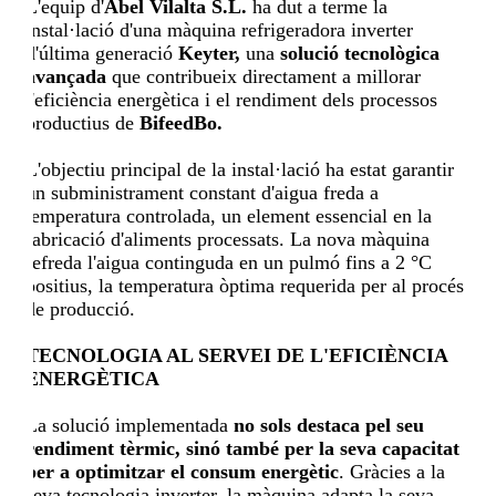
L'equip d'
Abel Vilalta S.L.
ha dut a terme la
instal·lació d'una màquina refrigeradora inverter
d'última generació
Keyter,
una
solució tecnològica
avançada
que contribueix directament a millorar
l'eficiència energètica i el rendiment dels processos
productius de
BifeedBo.
L'objectiu principal de la instal·lació ha estat garantir
un subministrament constant d'aigua freda a
temperatura controlada, un element essencial en la
fabricació d'aliments processats. La nova màquina
refreda l'aigua continguda en un pulmó fins a 2 °C
positius, la temperatura òptima requerida per al procés
de producció.
TECNOLOGIA AL SERVEI DE L'EFICIÈNCIA
ENERGÈTICA
La solució implementada
no sols destaca pel seu
rendiment tèrmic, sinó també per la seva capacitat
per a optimitzar el consum energètic
. Gràcies a la
seva tecnologia inverter, la màquina adapta la seva