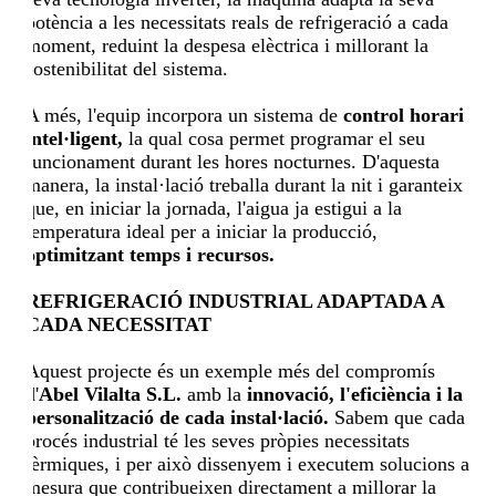
potència a les necessitats reals de refrigeració a cada
moment, reduint la despesa elèctrica i millorant la
sostenibilitat del sistema.
A més, l'equip incorpora un sistema de
control horari
intel·ligent,
la qual cosa permet programar el seu
funcionament durant les hores nocturnes. D'aquesta
manera, la instal·lació treballa durant la nit i garanteix
que, en iniciar la jornada, l'aigua ja estigui a la
temperatura ideal per a iniciar la producció,
optimitzant temps i recursos.
REFRIGERACIÓ INDUSTRIAL ADAPTADA A
CADA NECESSITAT
Aquest projecte és un exemple més del compromís
d'
Abel Vilalta S.L.
amb la
innovació, l'eficiència i la
personalització de cada instal·lació.
Sabem que cada
procés industrial té les seves pròpies necessitats
tèrmiques, i per això dissenyem i executem solucions a
mesura que contribueixen directament a millorar la